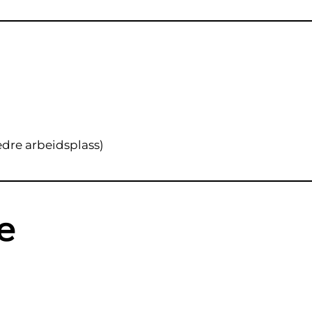
edre arbeidsplass)
e