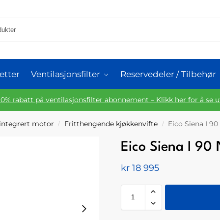
etter
Ventilasjonsfilter
Reservedeler / Tilbehør
10% rabatt på ventilasjonsfilter abonnement – Klikk her for å se 
integrert motor
Fritthengende kjøkkenvifte
Eico Siena I 90
/
/
Eico Siena I 90
kr
18 995