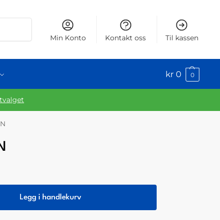
Søk
Min Konto
Kontakt oss
Til kassen
kr
0
0
utvalget
 N
 N
Legg i handlekurv