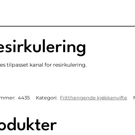
esirkulering
s tilpasset kanal for resirkulering.
ummer:
4435
Kategori:
Fritthengende kjøkkenvifte
rodukter