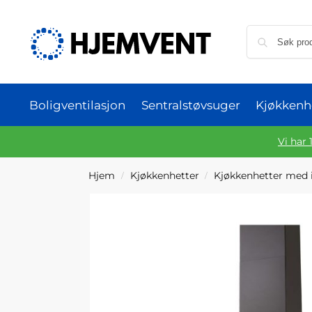
Boligventilasjon
Sentralstøvsuger
Kjøkkenh
Vi har 
Hjem
Kjøkkenhetter
Kjøkkenhetter med 
/
/