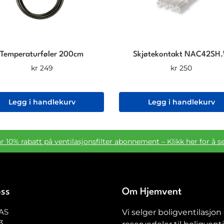
Temperaturføler 200cm
Skjøtekontakt NAC42SH
kr
249
kr
250
Legg i handlekurv
Legg i handlekurv
ar 10% rabatt på ventilasjonsfilter abonnement – Klikk her for å s
oss
Om Hjemvent
AS
Vi selger boligventilasjon
3