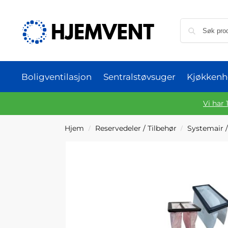
Boligventilasjon
Sentralstøvsuger
Kjøkkenh
Vi har 
Hjem
Reservedeler / Tilbehør
Systemair /
/
/