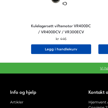
Kulelagersett viftemotor VR400DC
/ VR400DCV / VR300ECV
kr
446
Legg i handlekurv
Vi h
Info og hjelp
Kontakt 
Artikler
Hjemvent 
Gryvjene 2