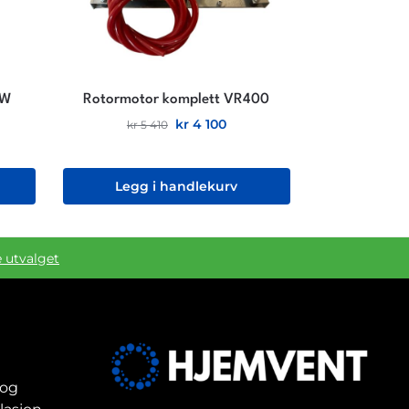
.W
Rotormotor komplett VR400
kr
4 100
kr
5 410
Legg i handlekurv
e utvalget
 og