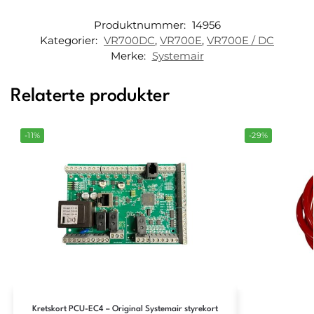
Produktnummer:
14956
Kategorier:
VR700DC
,
VR700E
,
VR700E / DC
Merke:
Systemair
Relaterte produkter
-11%
-29%
Kretskort PCU-EC4 – Original Systemair styrekort