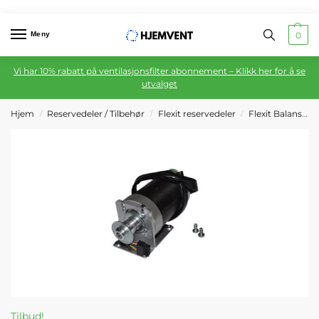
Meny
0
Vi har 10% rabatt på ventilasjonsfilter abonnement – Klikk her for å se
utvalget
Hjem
Reservedeler / Tilbehør
Flexit reservedeler
Flexit Balansert ventilasjon
/
/
/
Tilbud!