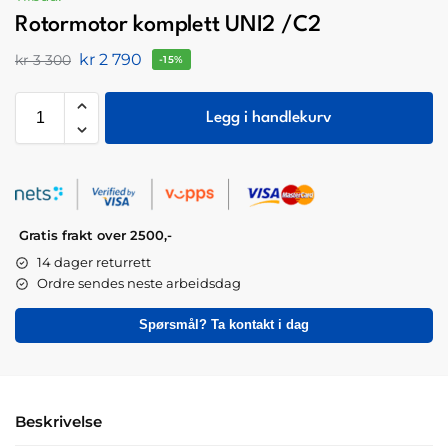
Rotormotor komplett UNI2 /C2
kr
2 790
kr
3 300
-15%
Legg i handlekurv
Gratis frakt over 2500,-
14 dager returrett
Ordre sendes neste arbeidsdag
Spørsmål? Ta kontakt i dag
Beskrivelse