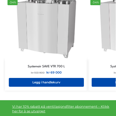
-34%
-34%
Systemair SAVE VTR 700 L
Sys
kr
69 000
kr
103 900
k
Legg i handlekurv
Vi har 10% rabatt på ventilasjonsfilter abonnement – Klikk
her for å se utvalget