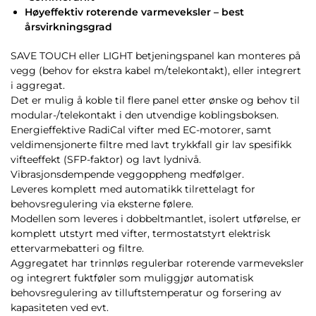
Høyeffektiv roterende varmeveksler – best
årsvirkningsgrad
SAVE TOUCH eller LIGHT betjeningspanel kan monteres på
vegg (behov for ekstra kabel m/telekontakt), eller integrert
i aggregat.
Det er mulig å koble til flere panel etter ønske og behov til
modular-/telekontakt i den utvendige koblingsboksen.
Energieffektive RadiCal vifter med EC-motorer, samt
veldimensjonerte filtre med lavt trykkfall gir lav spesifikk
vifteeffekt (SFP-faktor) og lavt lydnivå.
Vibrasjonsdempende veggoppheng medfølger.
Leveres komplett med automatikk tilrettelagt for
behovsregulering via eksterne følere.
Modellen som leveres i dobbeltmantlet, isolert utførelse, er
komplett utstyrt med vifter, termostatstyrt elektrisk
ettervarmebatteri og filtre.
Aggregatet har trinnløs regulerbar roterende varmeveksler
og integrert fuktføler som muliggjør automatisk
behovsregulering av tilluftstemperatur og forsering av
kapasiteten ved evt.