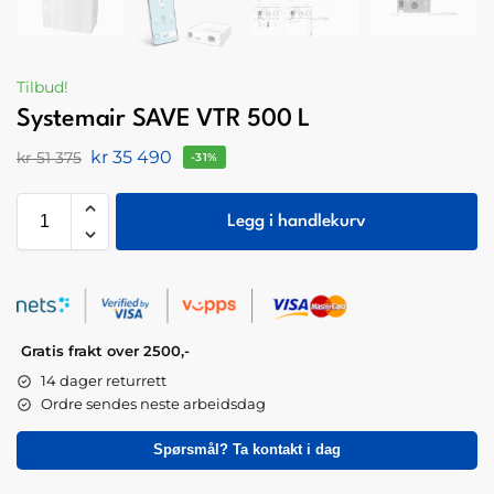
Tilbud!
Systemair SAVE VTR 500 L
kr
35 490
kr
51 375
-31%
Legg i handlekurv
Gratis frakt over 2500,-
14 dager returrett
Ordre sendes neste arbeidsdag
Spørsmål? Ta kontakt i dag