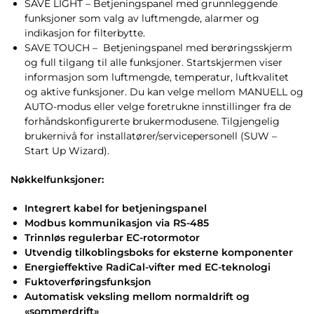
SAVE LIGHT – Betjeningspanel med grunnleggende
funksjoner som valg av luftmengde, alarmer og
indikasjon for filterbytte.
SAVE TOUCH – Betjeningspanel med berøringsskjerm
og full tilgang til alle funksjoner. Startskjermen viser
informasjon som luftmengde, temperatur, luftkvalitet
og aktive funksjoner. Du kan velge mellom MANUELL og
AUTO-modus eller velge foretrukne innstillinger fra de
forhåndskonfigurerte brukermodusene. Tilgjengelig
brukernivå for installatører/servicepersonell (SUW –
Start Up Wizard).
Nøkkelfunksjoner:
Integrert kabel for betjeningspanel
Modbus kommunikasjon via RS-485
Trinnløs regulerbar EC-rotormotor
Utvendig tilkoblingsboks for eksterne komponenter
Energieffektive RadiCal-vifter med EC-teknologi
Fuktoverføringsfunksjon
Automatisk veksling mellom normaldrift og
«sommerdrift»