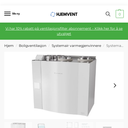
Meny
0
Vi har 10% rabatt på ventilasjonsfilter abonnement – Klikk her for å se
utvalget
Hjem
Boligventilasjon
Systemair varmegjenvinnere
Systemair SAVE VTR 500 L
/
/
/