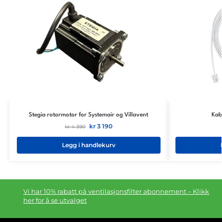
Stegia rotormotor for Systemair og Villavent
Kab
kr
3 190
kr
4 390
Legg i handlekurv
Vi har 10% rabatt på ventilasjonsfilter abonnement – Klikk
her for å se utvalget