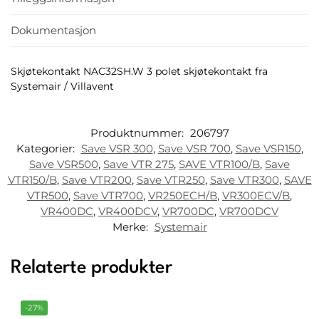
Dokumentasjon
Skjøtekontakt NAC32SH.W 3 polet skjøtekontakt fra
Systemair / Villavent
Produktnummer:
206797
Kategorier:
Save VSR 300
,
Save VSR 700
,
Save VSR150
,
Save VSR500
,
Save VTR 275
,
SAVE VTR100/B
,
Save
VTR150/B
,
Save VTR200
,
Save VTR250
,
Save VTR300
,
SAVE
VTR500
,
Save VTR700
,
VR250ECH/B
,
VR300ECV/B
,
VR400DC
,
VR400DCV
,
VR700DC
,
VR700DCV
Merke:
Systemair
Relaterte produkter
-27%