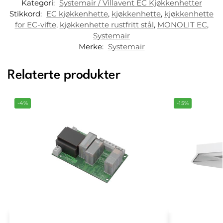
Kategori:
Systemair / Villavent EC Kjøkkenhetter
Stikkord:
EC kjøkkenhette
,
kjøkkenhette
,
kjøkkenhette
for EC-vifte
,
kjøkkenhette rustfritt stål
,
MONOLIT EC
,
Systemair
Merke:
Systemair
Relaterte produkter
-4%
-15%