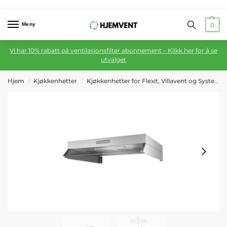
Meny
0
Vi har 10% rabatt på ventilasjonsfilter abonnement – Klikk her for å se
utvalget
Hjem
Kjøkkenhetter
Kjøkkenhetter for Flexit, Villavent og Systemair ventilasjon
/
/