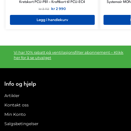
Kretskort PCU-PB1 – Kraftkort til PCU-EC4
Systemair MONO
kr
2 990
kr
3 112
Legg i handlekurv
Vi har 10% rabatt på ventilasjonsfilter abonnement – Klikk
her for å se utvalget
Info og hjelp
Artikler
Kontakt oss
Min Konto
Salgsbetingelser