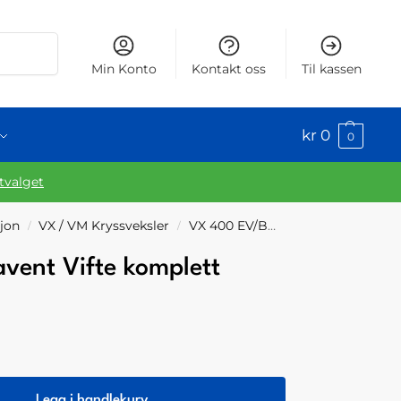
Søk
Min Konto
Kontakt oss
Til kassen
kr
0
0
utvalget
sjon
VX / VM Kryssveksler
VX 400 EV/B
Systemair / Villa
/
/
avent Vifte komplett
Legg i handlekurv