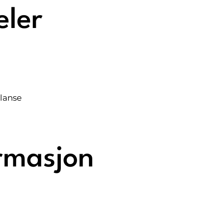
eler
alanse
ormasjon