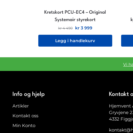
Kretskort PCU-EC4 – Original
Systemair styrekort
k
kr
3 999
kr
4 490
Legg i handlekurv
Vi h
Info og hjelp
Kontakt 
Artikler
Hjemvent 
Gryvjene 2
Kontakt oss
4332 Figgj
Min Konto
kontakt@h