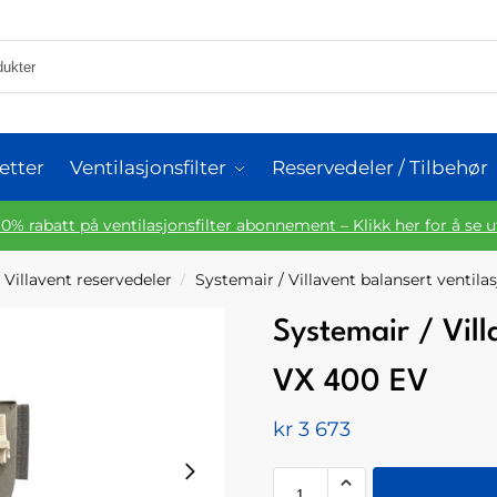
etter
Ventilasjonsfilter
Reservedeler / Tilbehør
10% rabatt på ventilasjonsfilter abonnement – Klikk her for å se 
 Villavent reservedeler
Systemair / Villavent balansert ventila
/
Systemair / Vill
VX 400 EV
kr
3 673