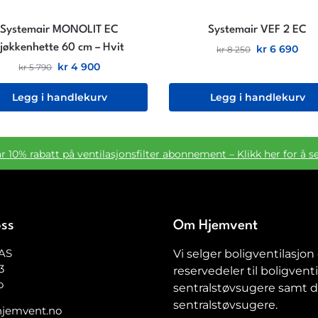
Systemair MONOLIT EC
Systemair VEF 2 EC
jøkkenhette 60 cm – Hvit
kr
6 690
kr
8 250
kr
4 900
kr
5 790
Legg i handlekurv
Legg i handlekurv
ar 10% rabatt på ventilasjonsfilter abonnement – Klikk her for å s
oss
Om Hjemvent
AS
Vi selger boligventilasjon
3
reservedeler til boligventi
o
sentralstøvsugere samt de
sentralstøvsugere.
jemvent.no