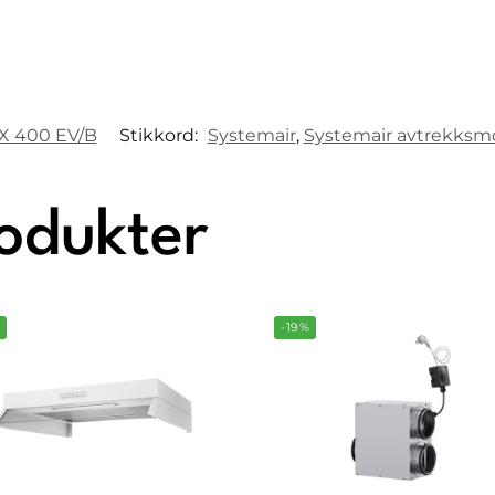
X 400 EV/B
Stikkord:
Systemair
,
Systemair avtrekksm
rodukter
%
-19%