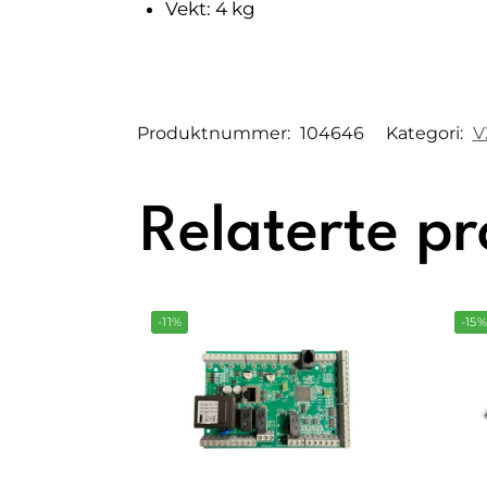
Vekt: 4 kg
Produktnummer:
104646
Kategori:
V
Relaterte p
-11%
-15