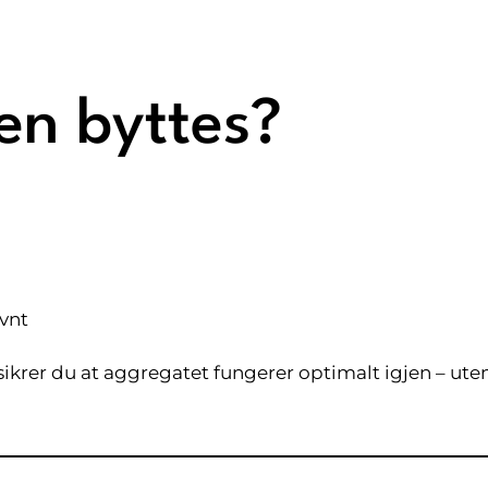
en byttes?
evnt
 sikrer du at aggregatet fungerer optimalt igjen – ute