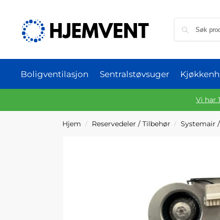
Boligventilasjon
Sentralstøvsuger
Kjøkkenh
Vi har 
Hjem
Reservedeler / Tilbehør
Systemair /
/
/