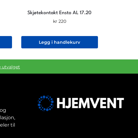
Skjøtekontakt Ensto AL 17.20
kr
220
Legg i handlekurv
e utvalget
 og
lasjon,
ler til