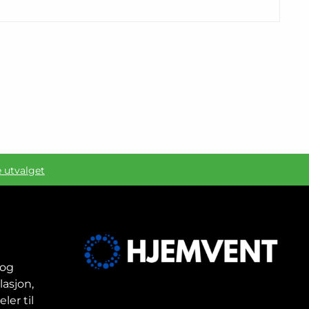
e utvalget
 og
lasjon,
ler til