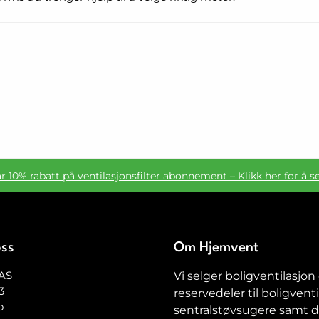
ar 10% rabatt på ventilasjonsfilter abonnement – Klikk her for å s
oss
Om Hjemvent
AS
Vi selger boligventilasjon
3
reservedeler til boligventi
o
sentralstøvsugere samt de