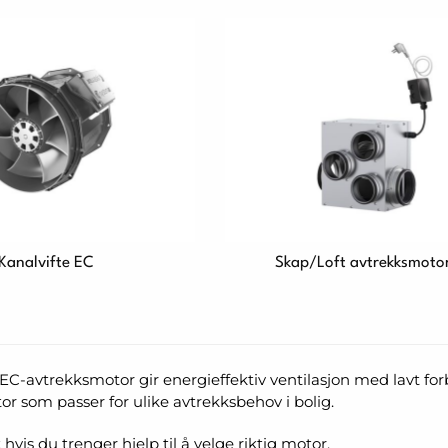
Kanalvifte EC
Skap/Loft avtrekksmoto
EC-avtrekksmotor gir energieffektiv ventilasjon med lavt forbr
r som passer for ulike avtrekksbehov i bolig.
hvis du trenger hjelp til å velge riktig motor.