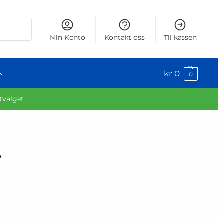
Søk
Min Konto
Kontakt oss
Til kassen
kr
0
0
utvalget
r