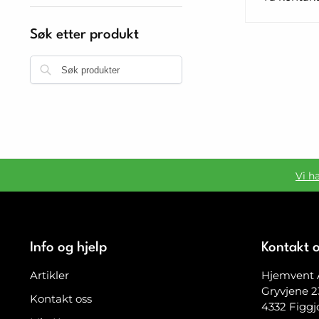
Søk etter produkt
Søk
Vi h
Info og hjelp
Kontakt 
Artikler
Hjemvent 
Gryvjene 2
Kontakt oss
4332 Figgj