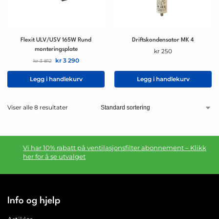
Flexit ULV/USV 165W Rund
Driftskondensator MK 4
monteringsplate
kr
250
kr
3 290
kr
3 812
Legg i handlekurv
Legg i handlekurv
Viser alle 8 resultater
Vi har 10% rabatt på ventilasjonsfilter abonnement – Klikk
her for å se utvalget
Info og hjelp