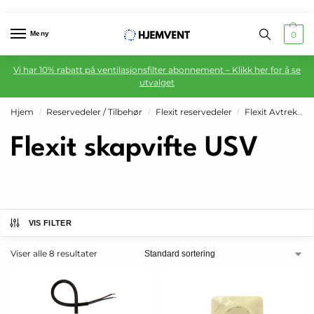
Meny
0
Vi har 10% rabatt på ventilasjonsfilter abonnement – Klikk her for å se
utvalget
Hjem
Reservedeler / Tilbehør
Flexit reservedeler
Flexit Avtrekksanlegg
/
/
/
Flexit skapvifte USV
VIS FILTER
Viser alle 8 resultater