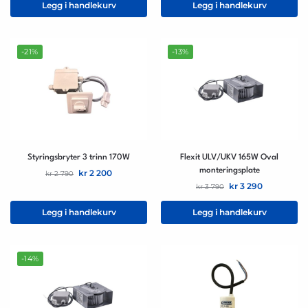
Legg i handlekurv
Legg i handlekurv
-21%
-13%
Styringsbryter 3 trinn 170W
Flexit ULV/UKV 165W Oval
monteringsplate
kr
2 200
kr
2 790
kr
3 290
kr
3 790
Legg i handlekurv
Legg i handlekurv
-14%