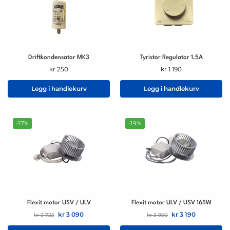
Driftkondensator MK3
Tyristor Regulator 1,5A
kr
250
kr
1 190
Legg i handlekurv
Legg i handlekurv
-17%
-19%
Flexit motor USV / ULV
Flexit motor ULV / USV 165W
kr
3 090
kr
3 190
kr
3 725
kr
3 950