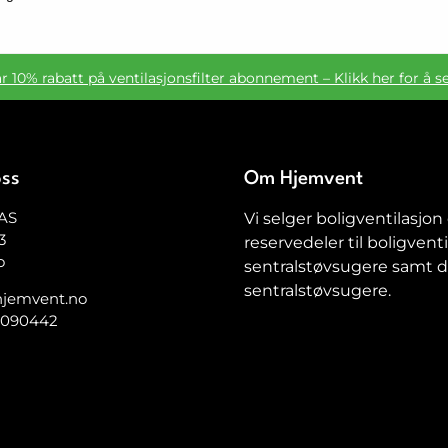
ar 10% rabatt på ventilasjonsfilter abonnement – Klikk her for å s
oss
Om Hjemvent
AS
Vi selger boligventilasjon
3
reservedeler til boligventi
o
sentralstøvsugere samt de
sentralstøvsugere.
jemvent.no
5090442