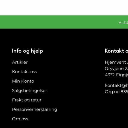
Vi h
Info og hjelp
Kontakt 
Artikler
Hjemvent 
Gryvjene 2
Kontakt oss
4332 Figgj
Min Konto
kontakt@h
Salgsbetingelser
Org.no 83
Frakt og retur
Personvernerklæring
Om oss