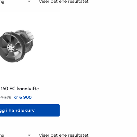
Viser det ene resultatet
 160 EC kanalvifte
kr
6 900
r
7 875
gg i handlekurv
Viser det ene resultatet