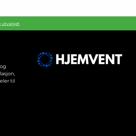
e utvalget
 og
lasjon,
ler til