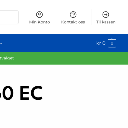
Søk
Min Konto
Kontakt oss
Til kassen
kr
0
0
utvalget
60 EC