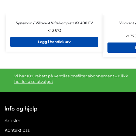
Systemair / Villavent Vifte komplett VX 400 EV
Villavent 
kr
3 673
kr
37
Legg i handlekurv
Vi har 10% rabatt på ventilasjonsfilter abonnement – Klikk
her for å se utvalget
Info og hjelp
Artikler
Kontakt oss