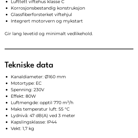
Lufttett viftehus klasse C
Korrosjonsbestandig konstruksjon
Glassfiberforsterket viftehjul
Integrert motorvern og mykstart
Gir lang levetid og minimalt vedlikehold.
Tekniske data
Kanaldiameter: Ø160 mm
Motortype: EC
Spenning: 230V
Effekt: 80W
Luftmengde: opptil 770 m³/h
Maks temperatur luft: 55 °C
Lydnivå: 47 dB(A) ved 3 meter
Kapslingsklasse: IP44
Vekt: 1,7 kg