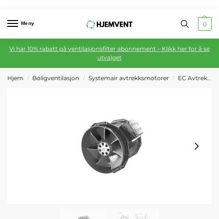
Meny
0
Vi har 10% rabatt på ventilasjonsfilter abonnement – Klikk her for å se
utvalget
Hjem
Boligventilasjon
Systemair avtrekksmotorer
EC Avtrekksmotor
/
/
/