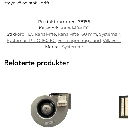
støynivå og stabil drift.
Produktnummer:
78185
Kategori:
Kanalvifte EC
Stikkord:
EC kanalvifte
,
kanalvifte 160 mm
,
Systemair
,
Systemair PRIO 160 EC
,
ventilasjon rogaland
,
Villavent
Merke:
Systemair
Relaterte produkter