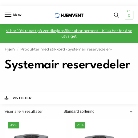
Meny
0
Vi har 10% rabatt på ventilasjonsfilter abonnement – Klikk her for å se
utvalget
Hjem
Produkter med stikkord «Systemair reservedeler»
/
Systemair reservedeler
VIS FILTER
Viser alle 4 resultater
-17%
-9%