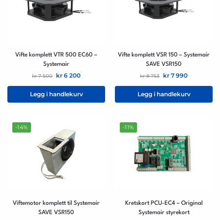
Vifte komplett VTR 500 EC60 –
Vifte komplett VSR 150 – Systemair
Systemair
SAVE VSR150
kr
6 200
kr
7 990
kr
7 500
kr
8 753
Legg i handlekurv
Legg i handlekurv
-14%
-11%
Viftemotor komplett til Systemair
Kretskort PCU-EC4 – Original
SAVE VSR150
Systemair styrekort