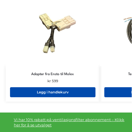
Adapter fra Ensto til Molex
Te
kr
599
Legg i handlekurv
Vi har 10% rabatt på ventilasjonsfilter abonnement – Klikk
her for å se utvalget