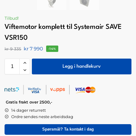
Tilbud!
Viftemotor komplett til Systemair SAVE
VSR150
kr
7 990
kr
9 335
-14%
Legg i handlekurv
Gratis frakt over 2500,-
14 dager returrett
Ordre sendes neste arbeidsdag
Spørsmål? Ta kontakt i dag