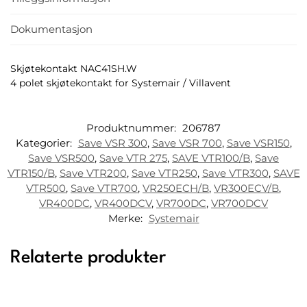
Dokumentasjon
Skjøtekontakt NAC41SH.W
4 polet skjøtekontakt for Systemair / Villavent
Produktnummer:
206787
Kategorier:
Save VSR 300
,
Save VSR 700
,
Save VSR150
,
Save VSR500
,
Save VTR 275
,
SAVE VTR100/B
,
Save
VTR150/B
,
Save VTR200
,
Save VTR250
,
Save VTR300
,
SAVE
VTR500
,
Save VTR700
,
VR250ECH/B
,
VR300ECV/B
,
VR400DC
,
VR400DCV
,
VR700DC
,
VR700DCV
Merke:
Systemair
Relaterte produkter