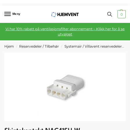
Meny
0
Vi har 10% rabatt på ventilasjonsfilter abonnement – Klikk her for å se
utvalget
Hjem
Reservedeler / Tilbehør
Systemair / Villavent reservedeler
S
/
/