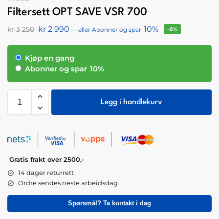
Filtersett OPT SAVE VSR 700
kr
2 990
10%
kr
3 250
—
eller Abonner og spar
-8%
Kjøp en gang
Abonner og spar
10%
Legg i handlekurv
Gratis frakt over 2500,-
14 dager returrett
Ordre sendes neste arbeidsdag
Spørsmål? Ta kontakt i dag