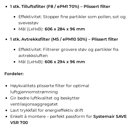
1 stk. Tilluftsfilter (F8 / ePM1 70%) – Plissert filter
Effektivitet: Stopper fine partikler som pollen, sot og
svevestøv
Mål (LxHxB):
606 x 284 x 96 mm
1 stk. Avtrekksfilter (M5 / ePM10 50%) – Plissert filter
Effektivitet: Filtrerer grovere støv og partikler fra
avtrekksluften
Mål (LxHxB):
606 x 294 x 96 mm
Fordeler:
Høykvalitets plisserte filter for optimal
luftgjennomstrømning
Gir bedre luftkvalitet og beskytter
ventilasjonsaggregatet
Lavt trykkfall for energieffektiv drift
Enkelt å montere – perfekt passform for
Systemair SAVE
VSR 700