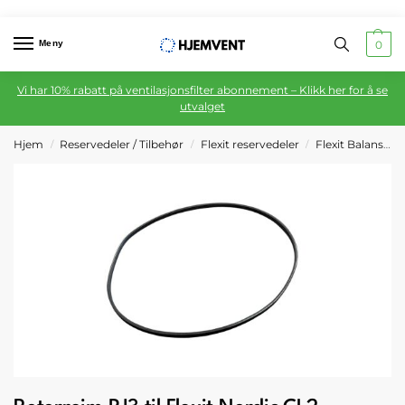
Meny
0
Vi har 10% rabatt på ventilasjonsfilter abonnement – Klikk her for å se
utvalget
Hjem
Reservedeler / Tilbehør
Flexit reservedeler
Flexit Balansert ventilasjon
/
/
/