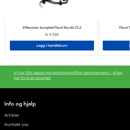
Viftemotor komplett Flexit Nordic CL2
Flexit
kr
6 338
Legg i handlekurv
Vi har 10% rabatt på ventilasjonsfilter abonnement – Klikk
her for å se utvalget
Info og hjelp
Artikler
Kontakt oss