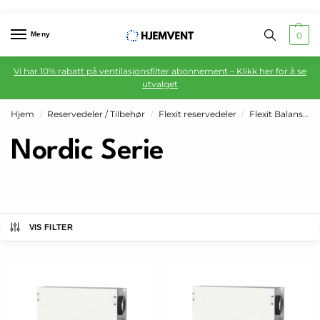
Meny
0
Vi har 10% rabatt på ventilasjonsfilter abonnement – Klikk her for å se
utvalget
Hjem
Reservedeler / Tilbehør
Flexit reservedeler
Flexit Balansert ventilasjon
/
/
/
Nordic Serie
VIS FILTER