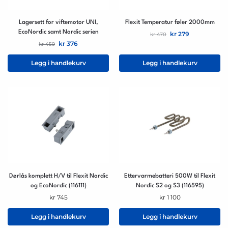
Lagersett for viftemotor UNI,
Flexit Temperatur føler 2000mm
EcoNordic samt Nordic serien
kr
279
kr
470
kr
376
kr
459
Legg i handlekurv
Legg i handlekurv
Dørlås komplett H/V til Flexit Nordic
Ettervarmebatteri 500W til Flexit
og EcoNordic (116111)
Nordic S2 og S3 (116595)
kr
745
kr
1 100
Legg i handlekurv
Legg i handlekurv