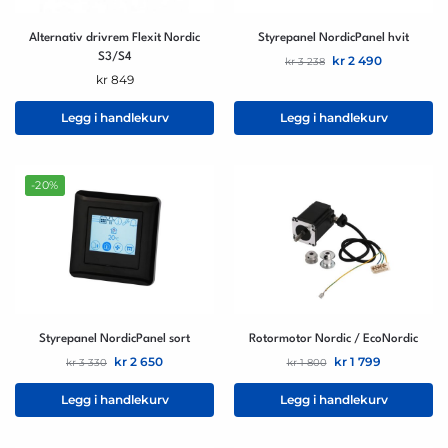
Alternativ drivrem Flexit Nordic
Styrepanel NordicPanel hvit
S3/S4
kr
2 490
kr
3 238
kr
849
Legg i handlekurv
Legg i handlekurv
-20%
Styrepanel NordicPanel sort
Rotormotor Nordic / EcoNordic
kr
2 650
kr
1 799
kr
3 330
kr
1 800
Legg i handlekurv
Legg i handlekurv