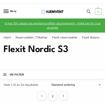
Meny
0
Vi har 10% rabatt på ventilasjonsfilter abonnement – Klikk her for å se
utvalget
Hjem
Reservedeler / Tilbehør
Flexit reservedeler
Flexit Balansert ventilasjon
/
/
/
Flexit Nordic S3
VIS FILTER
Viser 1–12 av 24 resultater
1
2