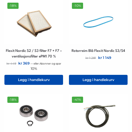
-18%
-10%
Flexit Nordic S2 / S3 filter F7 + F7 –
Rotorreim Blå Flexit Nordic S3/S4
ventilasjonsfilter ePM1 70 %
kr
1 149
kr
1 281
kr
369
kr
449
—
eller Abonner og spar
10%
Legg i handlekurv
Legg i handlekurv
-18%
-41%