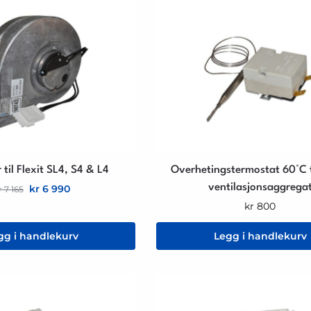
til Flexit SL4, S4 & L4
Overhetingstermostat 60°C ti
ventilasjonsaggrega
kr
6 990
r
7 165
kr
800
gg i handlekurv
Legg i handlekurv