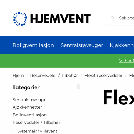
Boligventilasjon
Sentralstøvsuger
Kjøkkenh
Vi har 
Hjem
Reservedeler / Tilbehør
Flexit reservedeler
Fl
/
/
/
Kategorier
Fle
Sentralstøvsuger
Kjøkkenhetter
Boligventilasjon
Reservedeler / Tilbehør
Systemair / Villavent