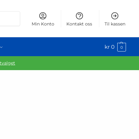
Søk
Min Konto
Kontakt oss
Til kassen
kr
0
0
utvalget