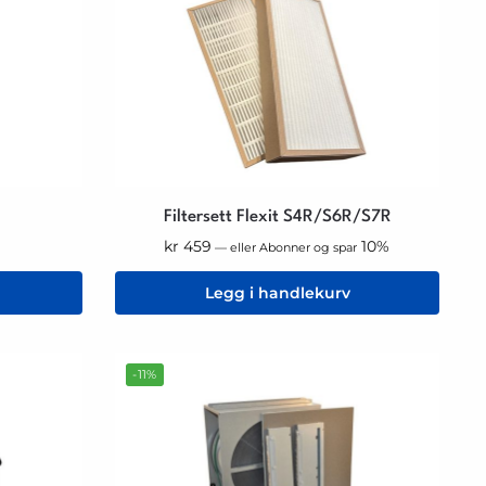
Filtersett Flexit S4R/S6R/S7R
kr
459
10%
—
eller Abonner og spar
Legg i handlekurv
-11%