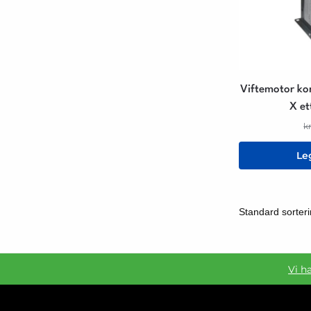
Viftemotor kom
X et
k
Le
Vi h