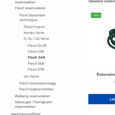
reservedeler
Flexit reservedeler
Flexit Balansert
-28%
ventilasjon
Flexit K serie
Nordic Serie
S / SL / VG Serie
Flexit SL4R
Flexit S3R
Flexit S4R
Flexit S6R
Flexit S7R
Rotorreim
Uni Serie
Flexit Avtrekksanlegg
Flexit Kjøkkenhetter
Østberg reservedeler
Le
Støvsuger / Slangesett
reservedeler
Ventilasjonsfilter