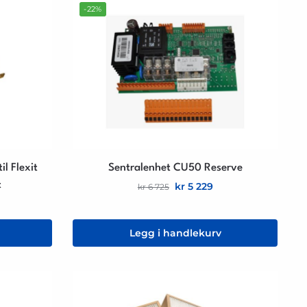
-22%
l Flexit
Sentralenhet CU50 Reserve
t
kr
5 229
kr
6 725
Legg i handlekurv