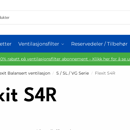
etter
Ventilasjonsfilter
Reservedeler / Tilbehør
10% rabatt på ventilasjonsfilter abonnement – Klikk her for å se 
exit Balansert ventilasjon
S / SL / VG Serie
Flexit S4R
/
/
xit S4R