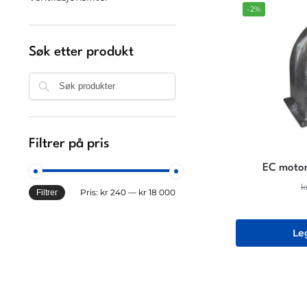
-2%
Søk etter produkt
Søk
Filtrer på pris
EC motor 
k
Pris:
kr 240
—
kr 18 000
Filtrer
Le