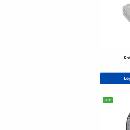
Ko
Le
-11%