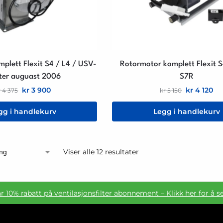
plett Flexit S4 / L4 / USV-
Rotormotor komplett Flexit 
ter auguast 2006
S7R
kr
3 900
kr
4 120
r
4 375
kr
5 150
gg i handlekurv
Legg i handlekurv
Viser alle 12 resultater
ar 10% rabatt på ventilasjonsfilter abonnement – Klikk her for å s