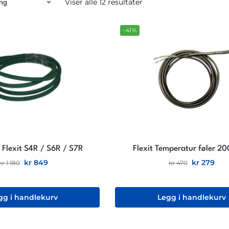
Viser alle 12 resultater
-41%
 Flexit S4R / S6R / S7R
Flexit Temperatur føler 
kr
849
kr
279
kr
1 180
kr
470
gg i handlekurv
Legg i handlekurv