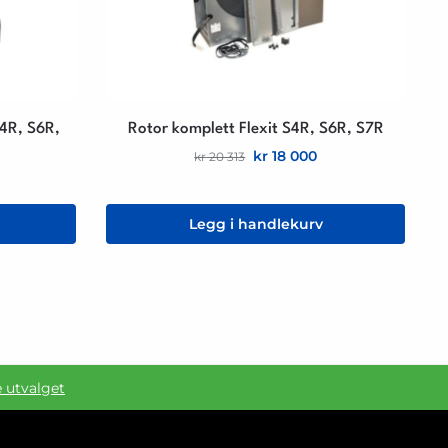
S4R, S6R,
Rotor komplett Flexit S4R, S6R, S7R
kr
18 000
kr
20 313
Legg i handlekurv
e utvalget