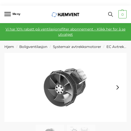
Meny
0
Vi har 10% rabatt på ventilasjonsfilter abonnement – Klikk her for å se
utvalget
Hjem
Boligventilasjon
Systemair avtrekksmotorer
EC Avtrekksmotor
/
/
/