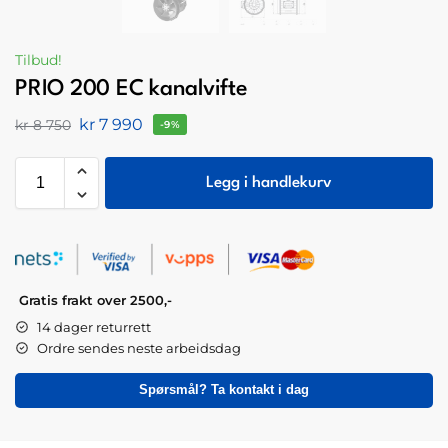
Tilbud!
PRIO 200 EC kanalvifte
kr
7 990
kr
8 750
-9%
Legg i handlekurv
Gratis frakt over 2500,-
14 dager returrett
Ordre sendes neste arbeidsdag
Spørsmål? Ta kontakt i dag