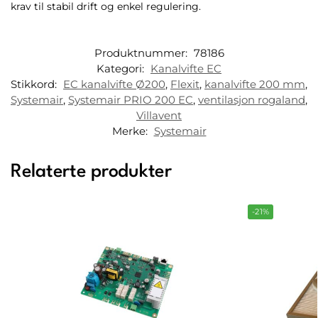
krav til stabil drift og enkel regulering.
Produktnummer:
78186
Kategori:
Kanalvifte EC
Stikkord:
EC kanalvifte Ø200
,
Flexit
,
kanalvifte 200 mm
,
Systemair
,
Systemair PRIO 200 EC
,
ventilasjon rogaland
,
Villavent
Merke:
Systemair
Relaterte produkter
-21%