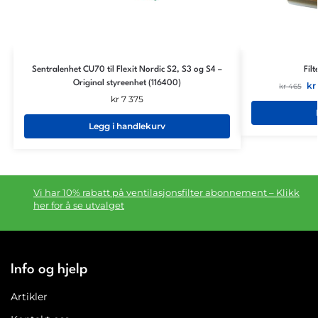
Sentralenhet CU70 til Flexit Nordic S2, S3 og S4 –
Fil
Original styreenhet (116400)
kr
kr
465
kr
7 375
Legg i handlekurv
Vi har 10% rabatt på ventilasjonsfilter abonnement – Klikk
her for å se utvalget
Info og hjelp
Artikler