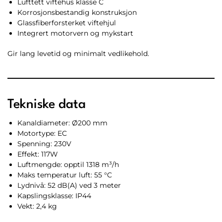
Lufttett viftehus klasse C
Korrosjonsbestandig konstruksjon
Glassfiberforsterket viftehjul
Integrert motorvern og mykstart
Gir lang levetid og minimalt vedlikehold.
Tekniske data
Kanaldiameter: Ø200 mm
Motortype: EC
Spenning: 230V
Effekt: 117W
Luftmengde: opptil 1318 m³/h
Maks temperatur luft: 55 °C
Lydnivå: 52 dB(A) ved 3 meter
Kapslingsklasse: IP44
Vekt: 2,4 kg