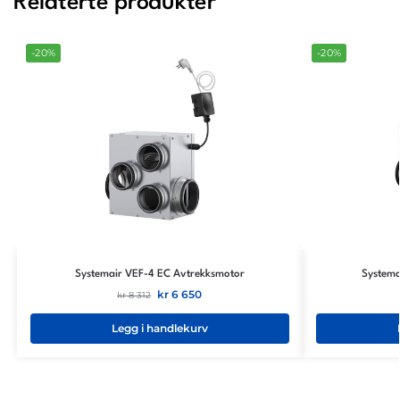
Relaterte produkter
-20%
-20%
Systemair VEF-4 EC Avtrekksmotor
Systema
kr
6 650
kr
8 312
Legg i handlekurv