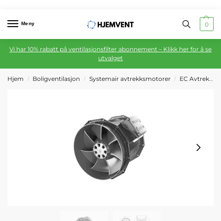
Meny
0
Vi har 10% rabatt på ventilasjonsfilter abonnement – Klikk her for å se
utvalget
Hjem
Boligventilasjon
Systemair avtrekksmotorer
EC Avtrekksmotor
/
/
/