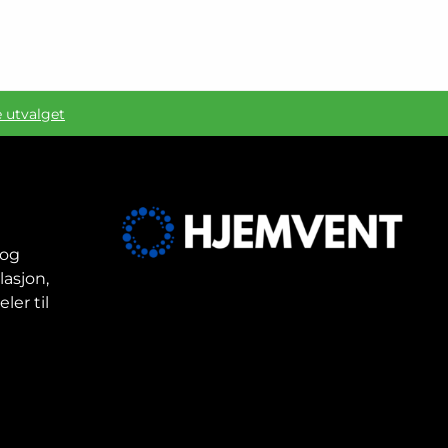
e utvalget
 og
lasjon,
ler til