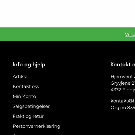
Vi h
Info og hjelp
Kontakt 
Artikler
Hjemvent 
Gryvjene 2
Kontakt oss
4332 Figgj
Min Konto
kontakt@h
Salgsbetingelser
Org.no 83
Frakt og retur
Personvernerklæring