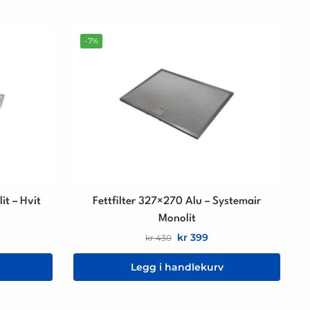
-7%
t – Hvit
Fettfilter 327×270 Alu – Systemair
Monolit
kr
399
kr
430
Legg i handlekurv