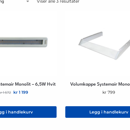
Viser alle 3 resultater
temair Monolit – 6,5W Hvit
Volumkappe Systemair Monoli
kr
1 199
kr
799
kr
1 572
gg i handlekurv
Legg i handlekurv