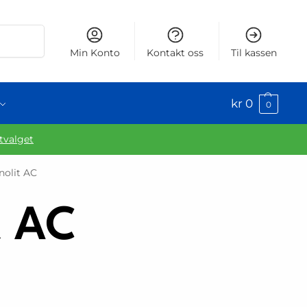
Søk
Min Konto
Kontakt oss
Til kassen
kr
0
0
utvalget
nolit AC
t AC