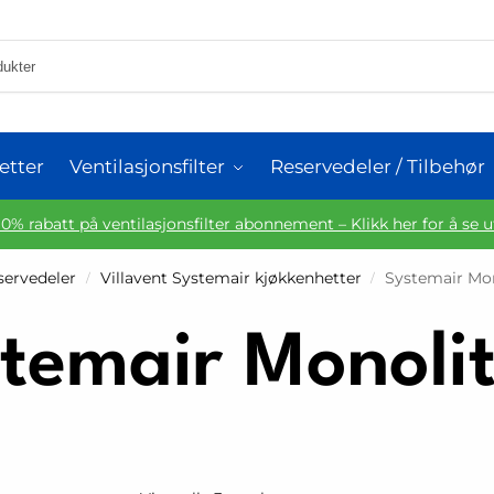
etter
Ventilasjonsfilter
Reservedeler / Tilbehør
10% rabatt på ventilasjonsfilter abonnement – Klikk her for å se 
eservedeler
Villavent Systemair kjøkkenhetter
Systemair Mo
/
/
temair Monoli