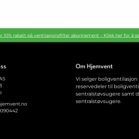
ar 10% rabatt på ventilasjonsfilter abonnement – Klikk her for å s
oss
Om Hjemvent
AS
Vi selger boligventilasjon
3
reservedeler til boligventi
o
sentralstøvsugere samt de
sentralstøvsugere.
jemvent.no
5090442