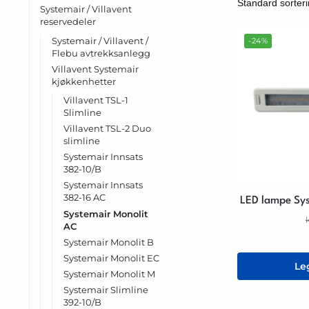
Systemair / Villavent
reservedeler
Systemair / Villavent /
-24%
Flebu avtrekksanlegg
Villavent Systemair
kjøkkenhetter
Villavent TSL-1
Slimline
Villavent TSL-2 Duo
slimline
Systemair Innsats
382-10/B
Systemair Innsats
382-16 AC
LED lampe Sys
Systemair Monolit
AC
Systemair Monolit B
Systemair Monolit EC
Le
Systemair Monolit M
Systemair Slimline
392-10/B