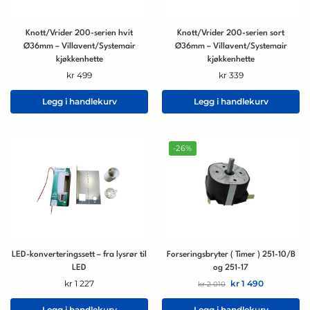
Knott/Vrider 200-serien hvit
Knott/Vrider 200-serien sort
Ø36mm – Villavent/Systemair
Ø36mm – Villavent/Systemair
kjøkkenhette
kjøkkenhette
kr
499
kr
339
Legg i handlekurv
Legg i handlekurv
-26%
LED-konverteringssett – fra lysrør til
Forseringsbryter ( Timer ) 251-10/B
LED
og 251-17
kr
1 227
kr
1 490
kr
2 010
Legg i handlekurv
Legg i handlekurv