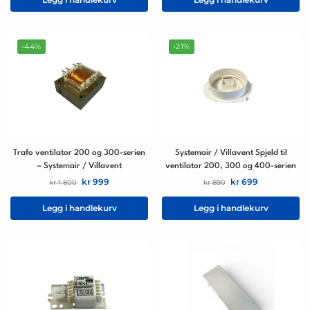
-44%
-21%
Trafo ventilator 200 og 300-serien
Systemair / Villavent Spjeld til
– Systemair / Villavent
ventilator 200, 300 og 400-serien
kr
999
kr
699
kr
1 800
kr
890
Legg i handlekurv
Legg i handlekurv