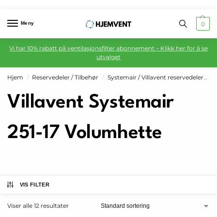
Meny
0
Vi har 10% rabatt på ventilasjonsfilter abonnement – Klikk her for å se
utvalget
Hjem
Reservedeler / Tilbehør
Systemair / Villavent reservedeler
V
/
/
Villavent Systemair
251-17 Volumhette
VIS FILTER
Viser alle 12 resultater