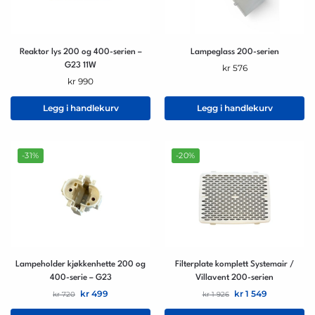
Reaktor lys 200 og 400-serien –
Lampeglass 200-serien
G23 11W
kr
576
kr
990
Legg i handlekurv
Legg i handlekurv
-31%
-20%
Lampeholder kjøkkenhette 200 og
Filterplate komplett Systemair /
400-serie – G23
Villavent 200-serien
kr
499
kr
1 549
kr
720
kr
1 926