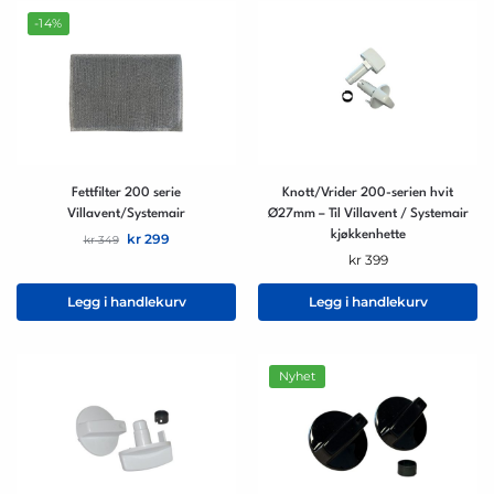
-14%
Fettfilter 200 serie
Knott/Vrider 200-serien hvit
Villavent/Systemair
Ø27mm – Til Villavent / Systemair
kjøkkenhette
kr
299
kr
349
kr
399
Legg i handlekurv
Legg i handlekurv
Nyhet