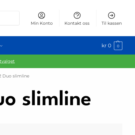
Søk
Min Konto
Kontakt oss
Til kassen
kr
0
0
utvalget
2 Duo slimline
o slimline