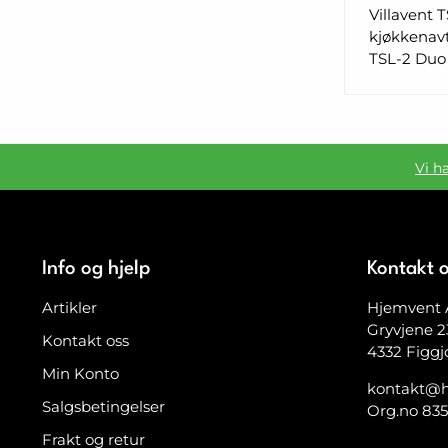
Villavent 
kjøkkenavt
TSL-2 Duo 
Vi h
Info og hjelp
Kontakt 
Artikler
Hjemvent 
Gryvjene 2
Kontakt oss
4332 Figgj
Min Konto
kontakt@h
Salgsbetingelser
Org.no 83
Frakt og retur