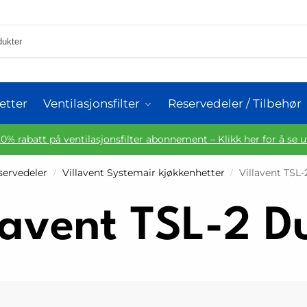
etter
Ventilasjonsfilter
Reservedeler / Tilbehør
10% rabatt på ventilasjonsfilter abonnement – Klikk her for å se 
eservedeler
Villavent Systemair kjøkkenhetter
Villavent TSL-
/
/
lavent TSL-2 Du