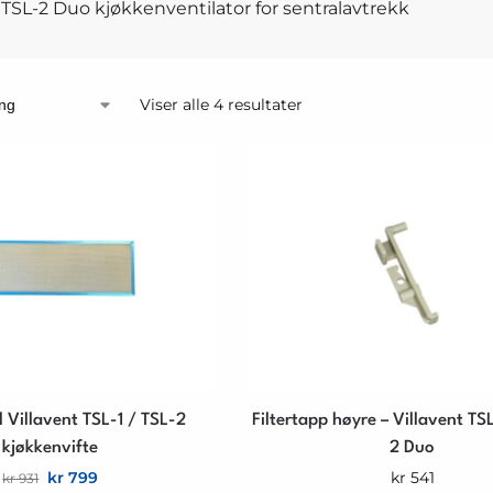
 TSL-2 Duo kjøkkenventilator for sentralavtrekk
Viser alle 4 resultater
til Villavent TSL-1 / TSL-2
Filtertapp høyre – Villavent TS
kjøkkenvifte
2 Duo
kr
799
kr
541
kr
931