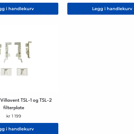
gg i handlekurv
Legg i handlekurv
l Villavent TSL-1 og TSL-2
filterplate
kr
1 199
gg i handlekurv