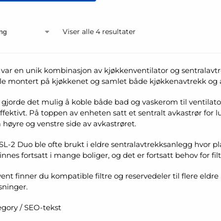
Viser alle 4 resultater
var en unik kombinasjon av kjøkkenventilator og sentralavtrek
e montert på kjøkkenet og samlet både kjøkkenavtrekk og a
gjorde det mulig å koble både bad og vaskerom til ventilat
ffektivt. På toppen av enheten satt et sentralt avkastrør for l
å høyre og venstre side av avkastrøret.
TSL-2 Duo ble ofte brukt i eldre sentralavtrekksanlegg hvor p
nnes fortsatt i mange boliger, og det er fortsatt behov for fil
nt finner du kompatible filtre og reservedeler til flere eldre 
sninger.
gory / SEO-tekst