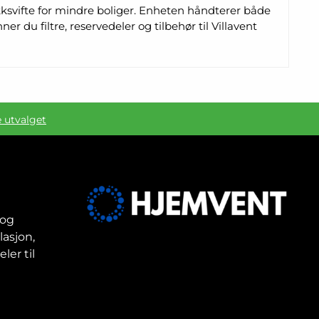
kksvifte for mindre boliger. Enheten håndterer både
r du filtre, reservedeler og tilbehør til Villavent
e utvalget
 og
lasjon,
ler til