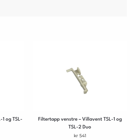
L-1 og TSL-
Filtertapp venstre – Villavent TSL-1 og
TSL-2 Duo
kr
541