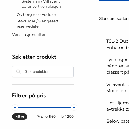
Systemair / Villavent
balansert ventilasjon
Østberg reservedeler
Støvsuger / Slangesett
reservedeler
Ventilasjonsfilter
TSL-2 Duo 
Enheten bl
Søk etter produkt
Løsningen 
håndtert e
Søk
plassert p
Villavent 
Modellen fi
Filtrer på pris
Hos Hjemve
avtrekkslø
Pris:
kr 540
—
kr 1 200
Filtrer
Below cate