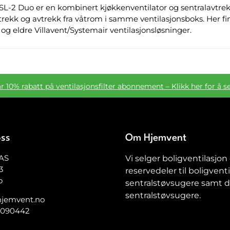
TSL-2 Duo er en kombinert kjøkkenventilator og sentralavtre
rekk og avtrekk fra våtrom i samme ventilasjonsboks. Her finne
og eldre Villavent/Systemair ventilasjonsløsninger.
ar 10% rabatt på ventilasjonsfilter abonnement – Klikk her for å s
oss
Om Hjemvent
AS
Vi selger boligventilasjon
3
reservedeler til boligventi
o
sentralstøvsugere samt de
sentralstøvsugere.
jemvent.no
5090442