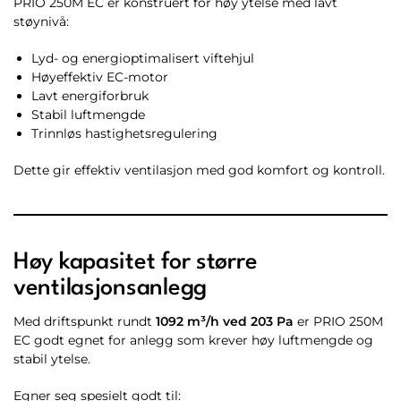
PRIO 250M EC er konstruert for høy ytelse med lavt
støynivå:
Lyd- og energioptimalisert viftehjul
Høyeffektiv EC-motor
Lavt energiforbruk
Stabil luftmengde
Trinnløs hastighetsregulering
Dette gir effektiv ventilasjon med god komfort og kontroll.
Høy kapasitet for større
ventilasjonsanlegg
Med driftspunkt rundt
1092 m³/h ved 203 Pa
er PRIO 250M
EC godt egnet for anlegg som krever høy luftmengde og
stabil ytelse.
Egner seg spesielt godt til: