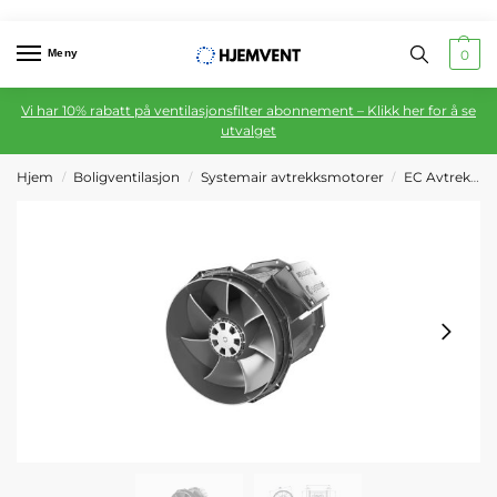
Meny
0
Vi har 10% rabatt på ventilasjonsfilter abonnement – Klikk her for å se
utvalget
Hjem
Boligventilasjon
Systemair avtrekksmotorer
EC Avtrekksmotor
/
/
/