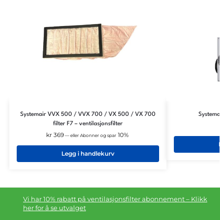
Systemair VVX 500 / VVX 700 / VX 500 / VX 700
Systema
filter F7 – ventilasjonsfilter
kr
369
10%
—
eller Abonner og spar
Legg i handlekurv
Vi har 10% rabatt på ventilasjonsfilter abonnement – Klikk
her for å se utvalget